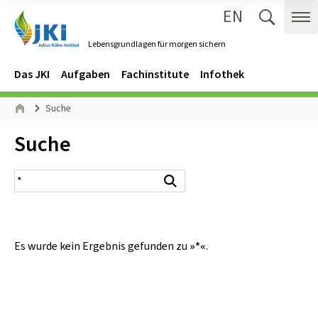
EN
Zum Inhalt springen
Zur Hauptnavigation springen
Suche 
Me
Lebensgrundlagen für morgen sichern
Gehe zur Startseite des Lebensgrundlagen für morgen sichern.
Navigation
Hauptmenü
Das JKI
Aufgaben
Fachinstitute
Infothek
Seitenpfad
Suche
Start
Inhalt:
Suche
Suchergebnis
Suchen
Es wurde kein Ergebnis gefunden zu
»*«
.