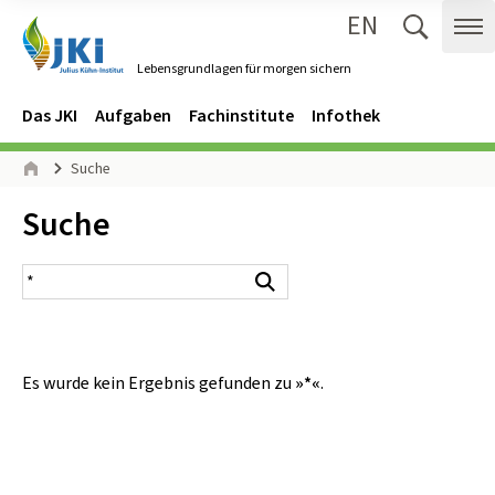
EN
Zum Inhalt springen
Zur Hauptnavigation springen
Suche 
Me
Lebensgrundlagen für morgen sichern
Gehe zur Startseite des Lebensgrundlagen für morgen sichern.
Navigation
Hauptmenü
Das JKI
Aufgaben
Fachinstitute
Infothek
Seitenpfad
Suche
Start
Inhalt:
Suche
Suchergebnis
Suchen
Es wurde kein Ergebnis gefunden zu
»*«
.