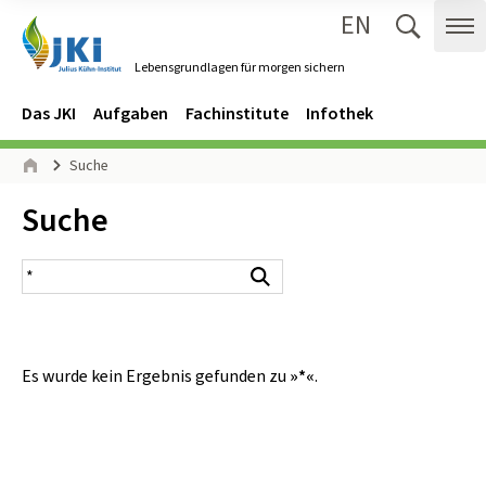
EN
Zum Inhalt springen
Zur Hauptnavigation springen
Suche 
Me
Lebensgrundlagen für morgen sichern
Gehe zur Startseite des Lebensgrundlagen für morgen sichern.
Navigation
Hauptmenü
Das JKI
Aufgaben
Fachinstitute
Infothek
Seitenpfad
Suche
Start
Inhalt:
Suche
Suchergebnis
Suchen
Es wurde kein Ergebnis gefunden zu
»*«
.