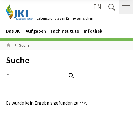
EN
Zum Inhalt springen
Zur Hauptnavigation springen
Suche 
Me
Lebensgrundlagen für morgen sichern
Gehe zur Startseite des Lebensgrundlagen für morgen sichern.
Navigation
Hauptmenü
Das JKI
Aufgaben
Fachinstitute
Infothek
Seitenpfad
Suche
Start
Inhalt:
Suche
Suchergebnis
Suchen
Es wurde kein Ergebnis gefunden zu
»*«
.