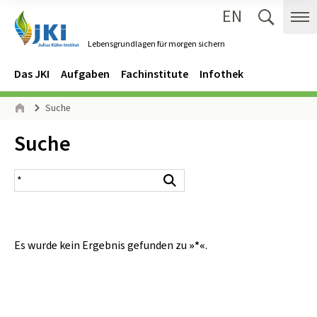
EN
Zum Inhalt springen
Zur Hauptnavigation springen
Suche 
Me
Lebensgrundlagen für morgen sichern
Gehe zur Startseite des Lebensgrundlagen für morgen sichern.
Navigation
Hauptmenü
Das JKI
Aufgaben
Fachinstitute
Infothek
Seitenpfad
Suche
Start
Inhalt:
Suche
Suchergebnis
Suchen
Es wurde kein Ergebnis gefunden zu
»*«
.