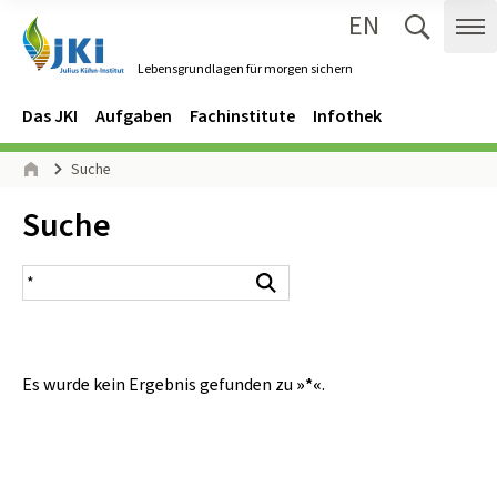
EN
Zum Inhalt springen
Zur Hauptnavigation springen
Suche 
Me
Lebensgrundlagen für morgen sichern
Gehe zur Startseite des Lebensgrundlagen für morgen sichern.
Navigation
Hauptmenü
Das JKI
Aufgaben
Fachinstitute
Infothek
Seitenpfad
Suche
Start
Inhalt:
Suche
Suchergebnis
Suchen
Es wurde kein Ergebnis gefunden zu
»*«
.