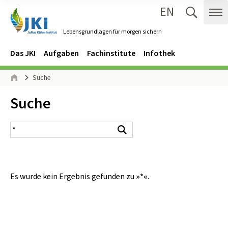
EN
Zum Inhalt springen
Zur Hauptnavigation springen
Suche 
Me
Lebensgrundlagen für morgen sichern
Gehe zur Startseite des Lebensgrundlagen für morgen sichern.
Navigation
Hauptmenü
Das JKI
Aufgaben
Fachinstitute
Infothek
Seitenpfad
Suche
Start
Inhalt:
Suche
Suchergebnis
Suchen
Es wurde kein Ergebnis gefunden zu
»*«
.