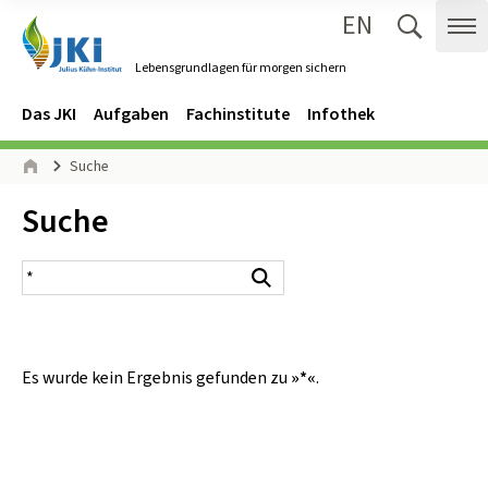
EN
Zum Inhalt springen
Zur Hauptnavigation springen
Suche 
Me
Lebensgrundlagen für morgen sichern
Gehe zur Startseite des Lebensgrundlagen für morgen sichern.
Navigation
Hauptmenü
Das JKI
Aufgaben
Fachinstitute
Infothek
Seitenpfad
Suche
Start
Inhalt:
Suche
Suchergebnis
Suchen
Es wurde kein Ergebnis gefunden zu
»*«
.