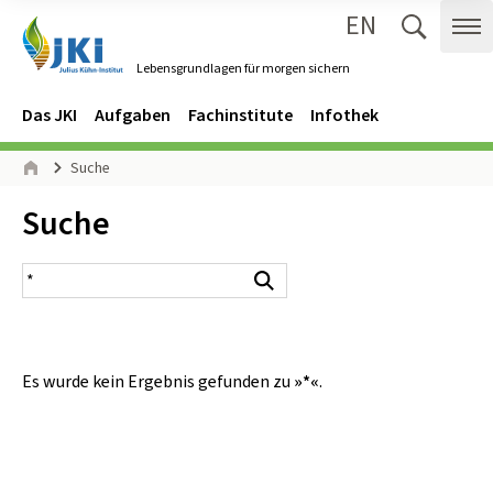
EN
Zum Inhalt springen
Zur Hauptnavigation springen
Suche 
Me
Lebensgrundlagen für morgen sichern
Gehe zur Startseite des Lebensgrundlagen für morgen sichern.
Navigation
Hauptmenü
Das JKI
Aufgaben
Fachinstitute
Infothek
Seitenpfad
Suche
Start
Inhalt:
Suche
Suchergebnis
Suchen
Es wurde kein Ergebnis gefunden zu
»*«
.