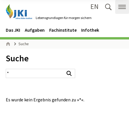
EN
Zum Inhalt springen
Zur Hauptnavigation springen
Suche 
Me
Lebensgrundlagen für morgen sichern
Gehe zur Startseite des Lebensgrundlagen für morgen sichern.
Navigation
Hauptmenü
Das JKI
Aufgaben
Fachinstitute
Infothek
Seitenpfad
Suche
Start
Inhalt:
Suche
Suchergebnis
Suchen
Es wurde kein Ergebnis gefunden zu
»*«
.