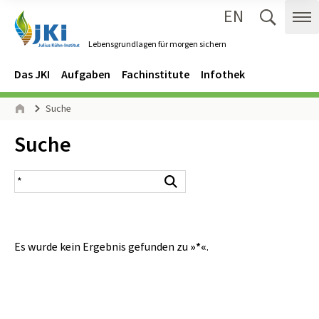
EN
Zum Inhalt springen
Zur Hauptnavigation springen
Suche 
Me
Lebensgrundlagen für morgen sichern
Gehe zur Startseite des Lebensgrundlagen für morgen sichern.
Navigation
Hauptmenü
Das JKI
Aufgaben
Fachinstitute
Infothek
Seitenpfad
Suche
Start
Inhalt:
Suche
Suchergebnis
Suchen
Es wurde kein Ergebnis gefunden zu
»*«
.