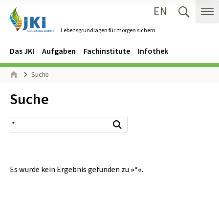
EN
Zum Inhalt springen
Zur Hauptnavigation springen
Suche 
Me
Lebensgrundlagen für morgen sichern
Gehe zur Startseite des Lebensgrundlagen für morgen sichern.
Navigation
Hauptmenü
Das JKI
Aufgaben
Fachinstitute
Infothek
Seitenpfad
Suche
Start
Inhalt:
Suche
Suchergebnis
Suchen
Es wurde kein Ergebnis gefunden zu
»*«
.