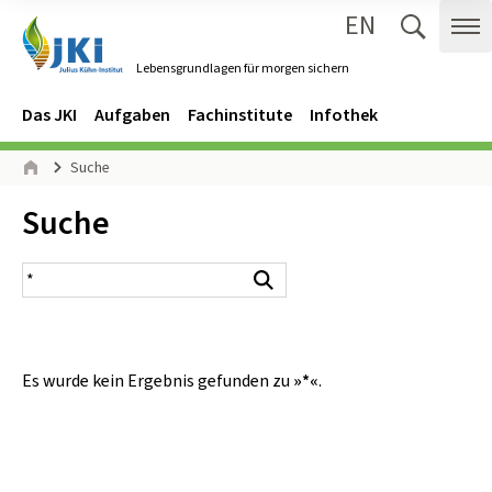
EN
Zum Inhalt springen
Zur Hauptnavigation springen
Suche 
Me
Lebensgrundlagen für morgen sichern
Gehe zur Startseite des Lebensgrundlagen für morgen sichern.
Navigation
Hauptmenü
Das JKI
Aufgaben
Fachinstitute
Infothek
Seitenpfad
Suche
Start
Inhalt:
Suche
Suchergebnis
Suchen
Es wurde kein Ergebnis gefunden zu
»*«
.