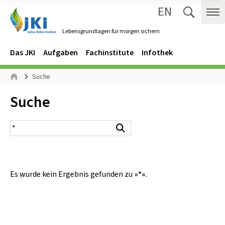
EN
Zum Inhalt springen
Zur Hauptnavigation springen
Suche 
Me
Lebensgrundlagen für morgen sichern
Gehe zur Startseite des Lebensgrundlagen für morgen sichern.
Navigation
Hauptmenü
Das JKI
Aufgaben
Fachinstitute
Infothek
Seitenpfad
Suche
Start
Inhalt:
Suche
Suchergebnis
Suchen
Es wurde kein Ergebnis gefunden zu
»*«
.