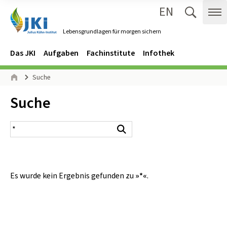
EN
Zum Inhalt springen
Zur Hauptnavigation springen
Suche 
Me
Lebensgrundlagen für morgen sichern
Gehe zur Startseite des Lebensgrundlagen für morgen sichern.
Navigation
Hauptmenü
Das JKI
Aufgaben
Fachinstitute
Infothek
Seitenpfad
Suche
Start
Inhalt:
Suche
Suchergebnis
Suchen
Es wurde kein Ergebnis gefunden zu
»*«
.