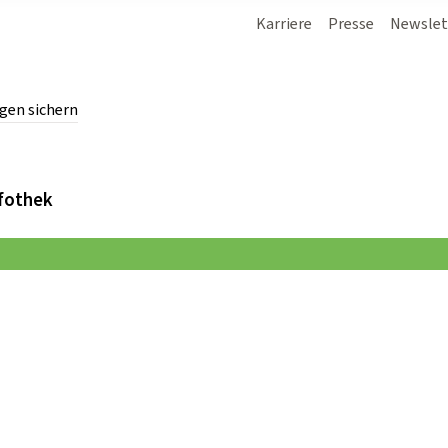
Karriere
Presse
Newslet
gen sichern
chern.
fothek