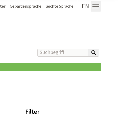
EN
ter
Gebärdensprache
leichte Sprache
Menü au
Suchbegriff(e) eingeben
suchen
Filter