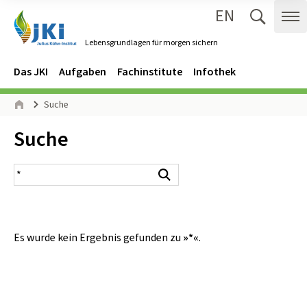
EN
Zum Inhalt springen
Zur Hauptnavigation springen
Suche 
Me
Lebensgrundlagen für morgen sichern
Gehe zur Startseite des Lebensgrundlagen für morgen sichern.
Navigation
Hauptmenü
Das JKI
Aufgaben
Fachinstitute
Infothek
Seitenpfad
Suche
Start
Inhalt:
Suche
Suchergebnis
Suchen
Es wurde kein Ergebnis gefunden zu
»*«
.