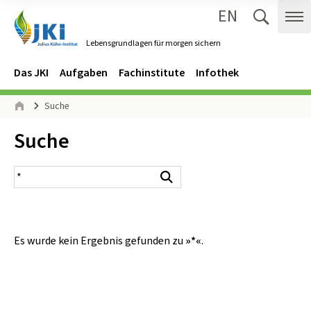
EN
Zum Inhalt springen
Zur Hauptnavigation springen
Suche 
Me
Lebensgrundlagen für morgen sichern
Gehe zur Startseite des Lebensgrundlagen für morgen sichern.
Navigation
Hauptmenü
Das JKI
Aufgaben
Fachinstitute
Infothek
Seitenpfad
Suche
Start
Inhalt:
Suche
Suchergebnis
Suchen
Es wurde kein Ergebnis gefunden zu
»*«
.