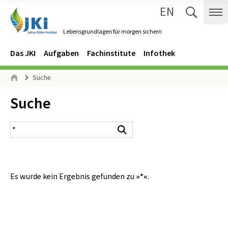
EN
Zum Inhalt springen
Zur Hauptnavigation springen
Suche 
Me
Lebensgrundlagen für morgen sichern
Gehe zur Startseite des Lebensgrundlagen für morgen sichern.
Navigation
Hauptmenü
Das JKI
Aufgaben
Fachinstitute
Infothek
Seitenpfad
Suche
Start
Inhalt:
Suche
Suchergebnis
Suchen
Es wurde kein Ergebnis gefunden zu
»*«
.