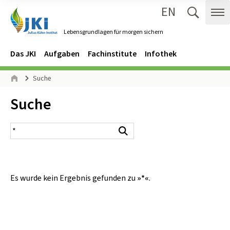
EN
Zum Inhalt springen
Zur Hauptnavigation springen
Suche 
Me
Lebensgrundlagen für morgen sichern
Gehe zur Startseite des Lebensgrundlagen für morgen sichern.
Navigation
Hauptmenü
Das JKI
Aufgaben
Fachinstitute
Infothek
Seitenpfad
Suche
Start
Inhalt:
Suche
Suchergebnis
Suchen
Es wurde kein Ergebnis gefunden zu
»*«
.