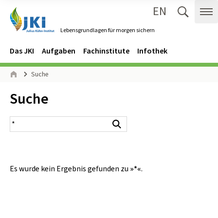
EN
Zum Inhalt springen
Zur Hauptnavigation springen
Suche 
Me
Lebensgrundlagen für morgen sichern
Gehe zur Startseite des Lebensgrundlagen für morgen sichern.
Navigation
Hauptmenü
Das JKI
Aufgaben
Fachinstitute
Infothek
Seitenpfad
Suche
Start
Inhalt:
Suche
Suchergebnis
Suchen
Es wurde kein Ergebnis gefunden zu
»*«
.