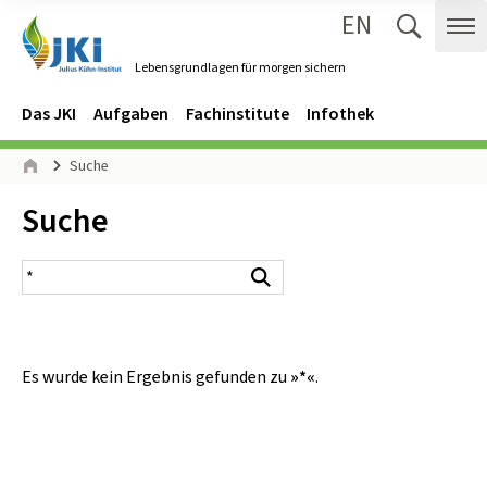
EN
Zum Inhalt springen
Zur Hauptnavigation springen
Suche 
Me
Lebensgrundlagen für morgen sichern
Gehe zur Startseite des Lebensgrundlagen für morgen sichern.
Navigation
Hauptmenü
Das JKI
Aufgaben
Fachinstitute
Infothek
Seitenpfad
Suche
Start
Inhalt:
Suche
Suchergebnis
Suchen
Es wurde kein Ergebnis gefunden zu
»*«
.