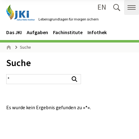
EN
Zum Inhalt springen
Zur Hauptnavigation springen
Suche 
Me
Lebensgrundlagen für morgen sichern
Gehe zur Startseite des Lebensgrundlagen für morgen sichern.
Navigation
Hauptmenü
Das JKI
Aufgaben
Fachinstitute
Infothek
Seitenpfad
Suche
Start
Inhalt:
Suche
Suchergebnis
Suchen
Es wurde kein Ergebnis gefunden zu
»*«
.