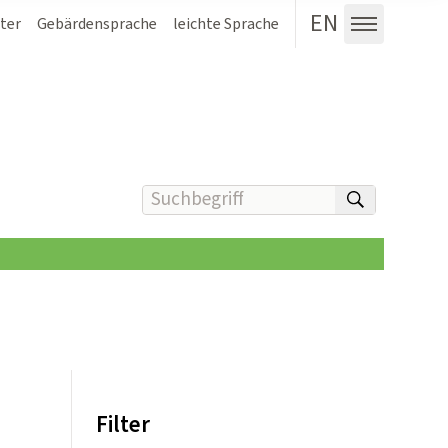
EN
ter
Gebärdensprache
leichte Sprache
Menü au
Suchbegriff(e) eingeben
suchen
Filter