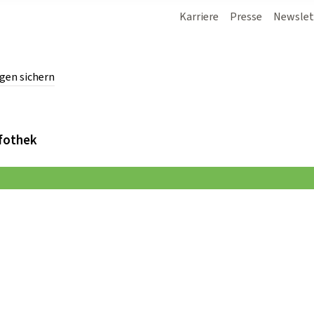
Karriere
Presse
Newslet
gen sichern
chern.
fothek