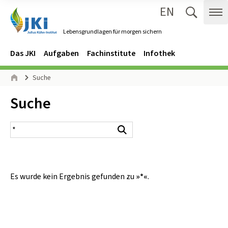
EN
Zum Inhalt springen
Zur Hauptnavigation springen
Suche 
Me
Lebensgrundlagen für morgen sichern
Gehe zur Startseite des Lebensgrundlagen für morgen sichern.
Navigation
Hauptmenü
Das JKI
Aufgaben
Fachinstitute
Infothek
Seitenpfad
Suche
Start
Inhalt:
Suche
Suchergebnis
Suchen
Es wurde kein Ergebnis gefunden zu
»*«
.