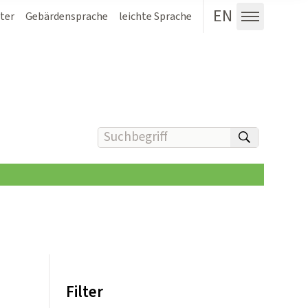
EN
ter
Gebärdensprache
leichte Sprache
Menü au
Suchbegriff(e) eingeben
suchen
Filter