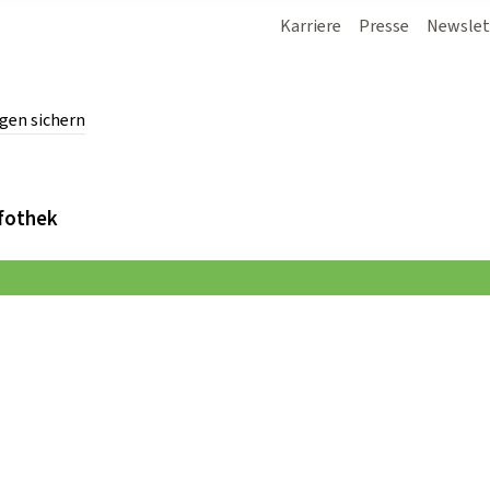
Karriere
Presse
Newslet
gen sichern
chern.
fothek