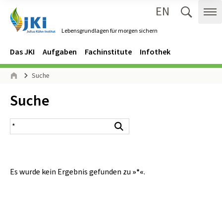
EN
Zum Inhalt springen
Zur Hauptnavigation springen
Suche 
Me
Lebensgrundlagen für morgen sichern
Gehe zur Startseite des Lebensgrundlagen für morgen sichern.
Navigation
Hauptmenü
Das JKI
Aufgaben
Fachinstitute
Infothek
Seitenpfad
Suche
Start
Inhalt:
Suche
Suchergebnis
Suchen
Es wurde kein Ergebnis gefunden zu
»*«
.