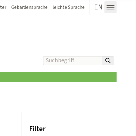
EN
ter
Gebärdensprache
leichte Sprache
Menü au
Suchbegriff(e) eingeben
suchen
Filter