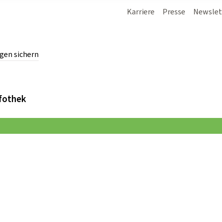
Karriere
Presse
Newslet
gen sichern
chern.
fothek