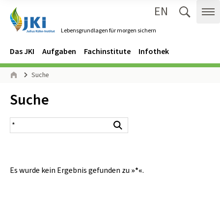
EN
Zum Inhalt springen
Zur Hauptnavigation springen
Suche 
Me
Lebensgrundlagen für morgen sichern
Gehe zur Startseite des Lebensgrundlagen für morgen sichern.
Navigation
Hauptmenü
Das JKI
Aufgaben
Fachinstitute
Infothek
Seitenpfad
Suche
Start
Inhalt:
Suche
Suchergebnis
Suchen
Es wurde kein Ergebnis gefunden zu
»*«
.