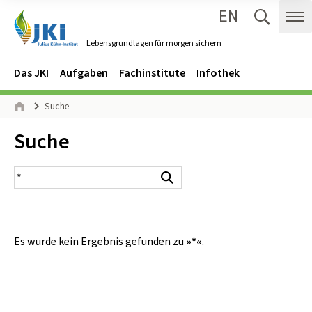
EN
Zum Inhalt springen
Zur Hauptnavigation springen
Suche 
Me
Lebensgrundlagen für morgen sichern
Gehe zur Startseite des Lebensgrundlagen für morgen sichern.
Navigation
Hauptmenü
Das JKI
Aufgaben
Fachinstitute
Infothek
Seitenpfad
Suche
Start
Inhalt:
Suche
Suchergebnis
Suchen
Es wurde kein Ergebnis gefunden zu
»*«
.