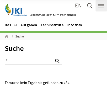
EN
Zum Inhalt springen
Zur Hauptnavigation springen
Suche 
Me
Lebensgrundlagen für morgen sichern
Gehe zur Startseite des Lebensgrundlagen für morgen sichern.
Navigation
Hauptmenü
Das JKI
Aufgaben
Fachinstitute
Infothek
Seitenpfad
Suche
Start
Inhalt:
Suche
Suchergebnis
Suchen
Es wurde kein Ergebnis gefunden zu
»*«
.