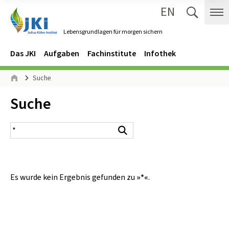
EN
Zum Inhalt springen
Zur Hauptnavigation springen
Suche 
Me
Lebensgrundlagen für morgen sichern
Gehe zur Startseite des Lebensgrundlagen für morgen sichern.
Navigation
Hauptmenü
Das JKI
Aufgaben
Fachinstitute
Infothek
Seitenpfad
Suche
Start
Inhalt:
Suche
Suchergebnis
Suchen
Es wurde kein Ergebnis gefunden zu
»*«
.