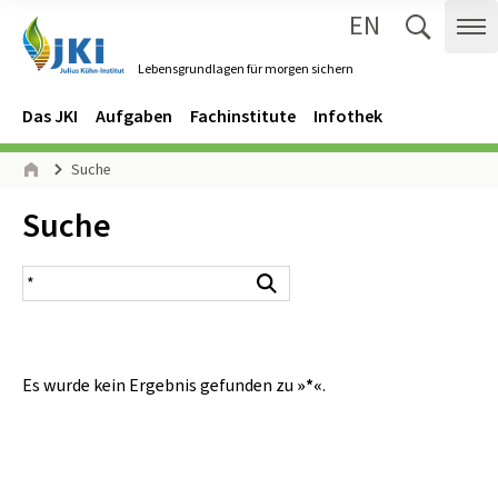
EN
Zum Inhalt springen
Zur Hauptnavigation springen
Suche 
Me
Lebensgrundlagen für morgen sichern
Gehe zur Startseite des Lebensgrundlagen für morgen sichern.
Navigation
Hauptmenü
Das JKI
Aufgaben
Fachinstitute
Infothek
Seitenpfad
Suche
Start
Inhalt:
Suche
Suchergebnis
Suchen
Es wurde kein Ergebnis gefunden zu
»*«
.