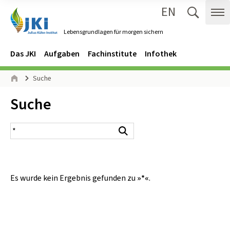
EN
Zum Inhalt springen
Zur Hauptnavigation springen
Suche 
Me
Lebensgrundlagen für morgen sichern
Gehe zur Startseite des Lebensgrundlagen für morgen sichern.
Navigation
Hauptmenü
Das JKI
Aufgaben
Fachinstitute
Infothek
Seitenpfad
Suche
Start
Inhalt:
Suche
Suchergebnis
Suchen
Es wurde kein Ergebnis gefunden zu
»*«
.