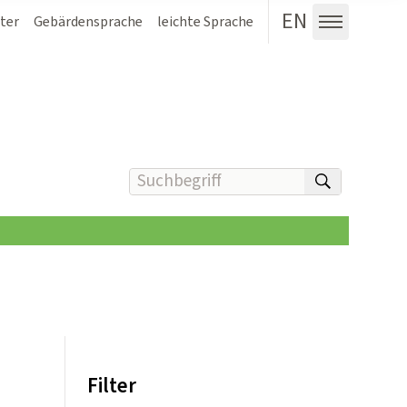
EN
ter
Gebärdensprache
leichte Sprache
Menü au
Suchbegriff(e) eingeben
suchen
Filter