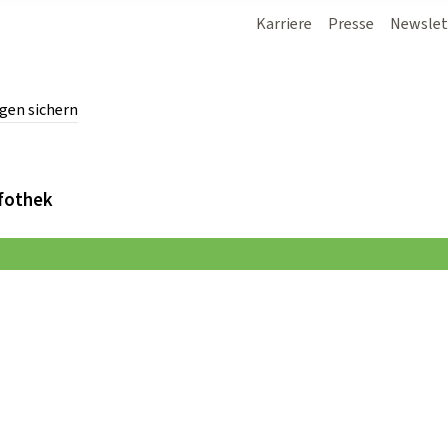
Karriere
Presse
Newslet
gen sichern
chern.
fothek