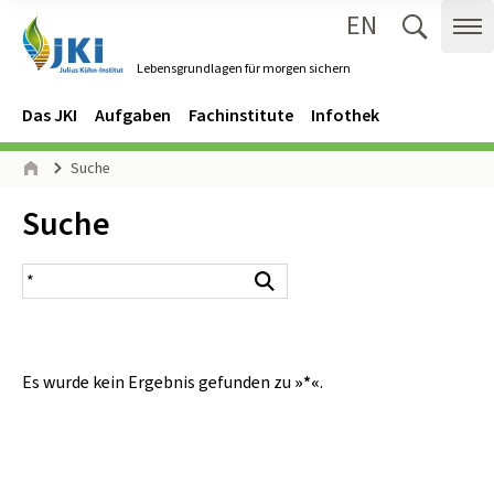
EN
Zum Inhalt springen
Zur Hauptnavigation springen
Suche 
Me
Lebensgrundlagen für morgen sichern
Gehe zur Startseite des Lebensgrundlagen für morgen sichern.
Navigation
Hauptmenü
Das JKI
Aufgaben
Fachinstitute
Infothek
Seitenpfad
Suche
Start
Inhalt:
Suche
Suchergebnis
Suchen
Es wurde kein Ergebnis gefunden zu
»*«
.