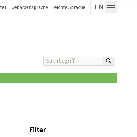
EN
ter
Gebärdensprache
leichte Sprache
Menü au
Suchbegriff(e) eingeben
suchen
Filter