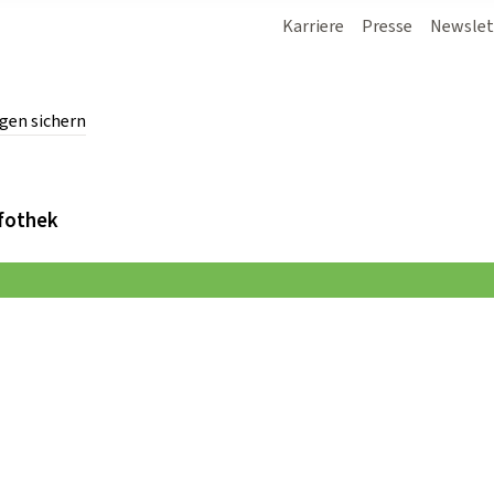
Karriere
Presse
Newslet
gen sichern
chern.
fothek