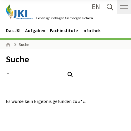
EN
Zum Inhalt springen
Zur Hauptnavigation springen
Suche 
Me
Lebensgrundlagen für morgen sichern
Gehe zur Startseite des Lebensgrundlagen für morgen sichern.
Navigation
Hauptmenü
Das JKI
Aufgaben
Fachinstitute
Infothek
Seitenpfad
Suche
Start
Inhalt:
Suche
Suchergebnis
Suchen
Es wurde kein Ergebnis gefunden zu
»*«
.