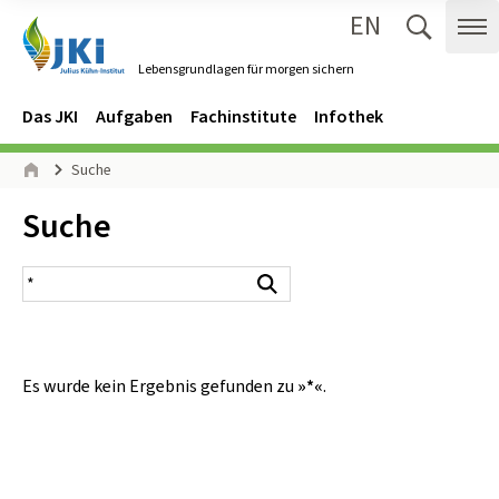
EN
Zum Inhalt springen
Zur Hauptnavigation springen
Suche 
Me
Lebensgrundlagen für morgen sichern
Gehe zur Startseite des Lebensgrundlagen für morgen sichern.
Navigation
Hauptmenü
Das JKI
Aufgaben
Fachinstitute
Infothek
Seitenpfad
Suche
Start
Inhalt:
Suche
Suchergebnis
Suchen
Es wurde kein Ergebnis gefunden zu
»*«
.