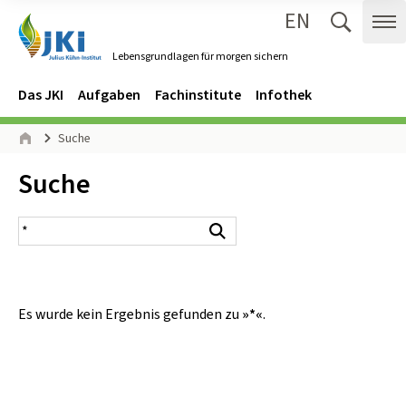
EN
Zum Inhalt springen
Zur Hauptnavigation springen
Suche 
Me
Lebensgrundlagen für morgen sichern
Gehe zur Startseite des Lebensgrundlagen für morgen sichern.
Navigation
Hauptmenü
Das JKI
Aufgaben
Fachinstitute
Infothek
Seitenpfad
Suche
Start
Inhalt:
Suche
Suchergebnis
Suchen
Es wurde kein Ergebnis gefunden zu
»*«
.