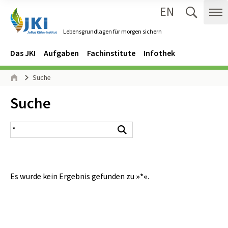
EN
Zum Inhalt springen
Zur Hauptnavigation springen
Suche 
Me
Lebensgrundlagen für morgen sichern
Gehe zur Startseite des Lebensgrundlagen für morgen sichern.
Navigation
Hauptmenü
Das JKI
Aufgaben
Fachinstitute
Infothek
Seitenpfad
Suche
Start
Inhalt:
Suche
Suchergebnis
Suchen
Es wurde kein Ergebnis gefunden zu
»*«
.