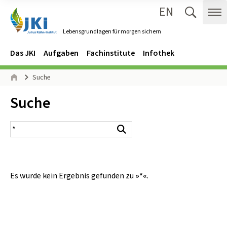
EN
Zum Inhalt springen
Zur Hauptnavigation springen
Suche 
Me
Lebensgrundlagen für morgen sichern
Gehe zur Startseite des Lebensgrundlagen für morgen sichern.
Navigation
Hauptmenü
Das JKI
Aufgaben
Fachinstitute
Infothek
Seitenpfad
Suche
Start
Inhalt:
Suche
Suchergebnis
Suchen
Es wurde kein Ergebnis gefunden zu
»*«
.