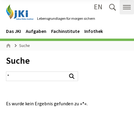
EN
Zum Inhalt springen
Zur Hauptnavigation springen
Suche 
Me
Lebensgrundlagen für morgen sichern
Gehe zur Startseite des Lebensgrundlagen für morgen sichern.
Navigation
Hauptmenü
Das JKI
Aufgaben
Fachinstitute
Infothek
Seitenpfad
Suche
Start
Inhalt:
Suche
Suchergebnis
Suchen
Es wurde kein Ergebnis gefunden zu
»*«
.