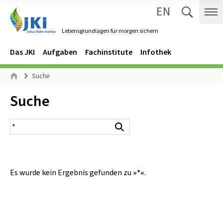
EN
Zum Inhalt springen
Zur Hauptnavigation springen
Suche 
Me
Lebensgrundlagen für morgen sichern
Gehe zur Startseite des Lebensgrundlagen für morgen sichern.
Navigation
Hauptmenü
Das JKI
Aufgaben
Fachinstitute
Infothek
Seitenpfad
Suche
Start
Inhalt:
Suche
Suchergebnis
Suchen
Es wurde kein Ergebnis gefunden zu
»*«
.