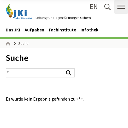
EN
Zum Inhalt springen
Zur Hauptnavigation springen
Suche 
Me
Lebensgrundlagen für morgen sichern
Gehe zur Startseite des Lebensgrundlagen für morgen sichern.
Navigation
Hauptmenü
Das JKI
Aufgaben
Fachinstitute
Infothek
Seitenpfad
Suche
Start
Inhalt:
Suche
Suchergebnis
Suchen
Es wurde kein Ergebnis gefunden zu
»*«
.