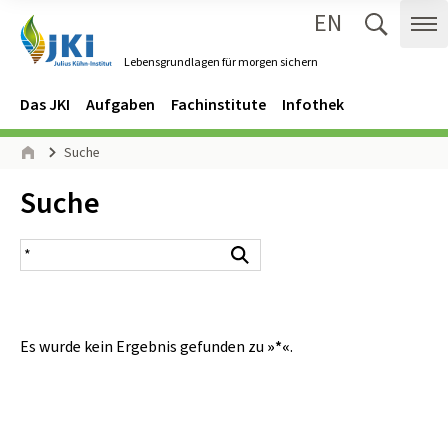
EN
Zum Inhalt springen
Zur Hauptnavigation springen
Suche 
Me
Lebensgrundlagen für morgen sichern
Gehe zur Startseite des Lebensgrundlagen für morgen sichern.
Navigation
Hauptmenü
Das JKI
Aufgaben
Fachinstitute
Infothek
Seitenpfad
Suche
Start
Inhalt:
Suche
Suchergebnis
Suchen
Es wurde kein Ergebnis gefunden zu
»*«
.