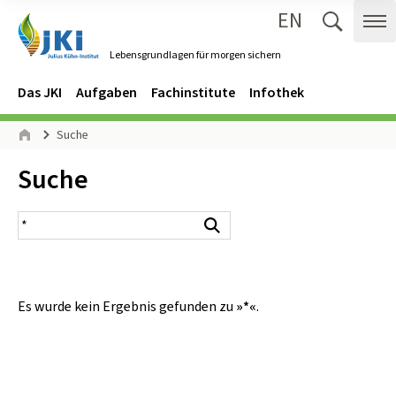
EN
Zum Inhalt springen
Zur Hauptnavigation springen
Suche 
Me
Lebensgrundlagen für morgen sichern
Gehe zur Startseite des Lebensgrundlagen für morgen sichern.
Navigation
Hauptmenü
Das JKI
Aufgaben
Fachinstitute
Infothek
Seitenpfad
Suche
Start
Inhalt:
Suche
Suchergebnis
Suchen
Es wurde kein Ergebnis gefunden zu
»*«
.