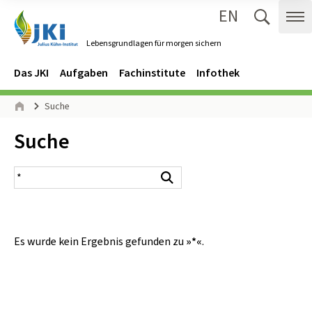
EN
Zum Inhalt springen
Zur Hauptnavigation springen
Suche 
Me
Lebensgrundlagen für morgen sichern
Gehe zur Startseite des Lebensgrundlagen für morgen sichern.
Navigation
Hauptmenü
Das JKI
Aufgaben
Fachinstitute
Infothek
Seitenpfad
Suche
Start
Inhalt:
Suche
Suchergebnis
Suchen
Es wurde kein Ergebnis gefunden zu
»*«
.