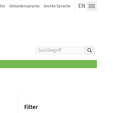
EN
ter
Gebärdensprache
leichte Sprache
Menü au
Suchbegriff(e) eingeben
suchen
Filter