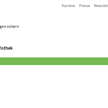
Karriere
Presse
Newslet
gen sichern
chern.
fothek