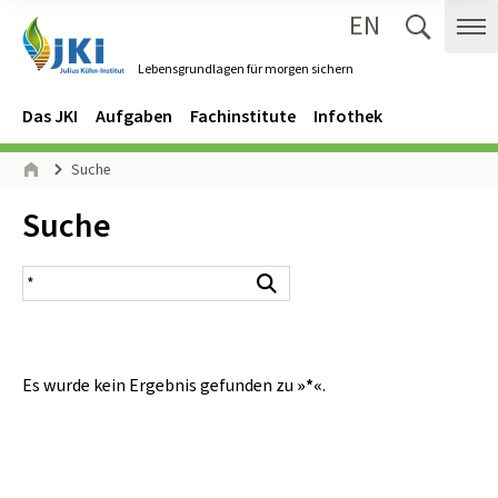
EN
Zum Inhalt springen
Zur Hauptnavigation springen
Suche 
Me
Lebensgrundlagen für morgen sichern
Gehe zur Startseite des Lebensgrundlagen für morgen sichern.
Navigation
Hauptmenü
Das JKI
Aufgaben
Fachinstitute
Infothek
Seitenpfad
Suche
Start
Inhalt:
Suche
Suchergebnis
Suchen
Es wurde kein Ergebnis gefunden zu
»*«
.